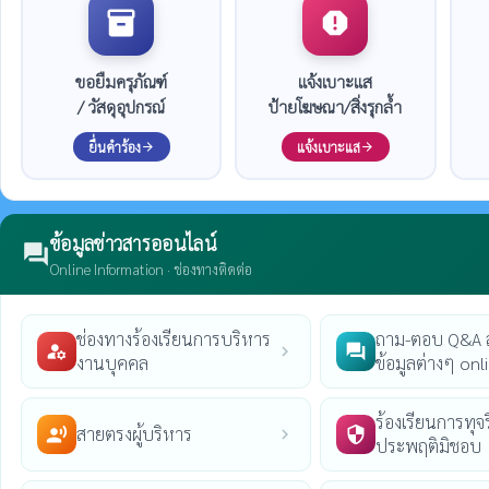
inventory_2
report
ขอยืมครุภัณฑ์
แจ้งเบาะแส
/ วัสดุอุปกรณ์
ป้ายโฆษณา/สิ่งรุกล้ำ
ยื่นคำร้อง
แจ้งเบาะแส
arrow_forward
arrow_forward
ข้อมูลข่าวสารออนไลน์
forum
Online Information · ช่องทางติดต่อ
ช่องทางร้องเรียนการบริหาร
ถาม-ตอบ Q&A
manage_accounts
question_answer
chevron_right
งานบุคคล
ข้อมูลต่างๆ onl
ร้องเรียนการทุจร
สายตรงผู้บริหาร
record_voice_over
security
chevron_right
ประพฤติมิชอบ