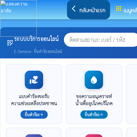
arrow_back_ios
apps
กลับหน้าแรก
เมนูหล
ระบบบริการออนไลน์
app_registration
E-Services · ยื่นคำร้องออนไลน์
volunteer_activism
water_drop
แบบคำร้องขอรับ
ขอความอนุเคราะห์
ความช่วยเหลือประชาชน
น้ำเพื่ออุปโภคบริโภค
ยื่นคำร้อง
ยื่นคำร้อง
arrow_forward
arrow_forward