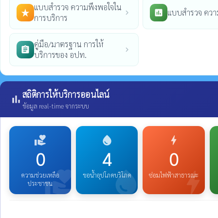
แบบสำรวจ ความพึงพอใจใน
แบบสำรวจ ความ
star_rate
poll
chevron_right
การบริการ
คู่มือ/มาตรฐาน การให้
assignment
chevron_right
บริการของ อปท.
สถิติการให้บริการออนไลน์
bar_chart
ข้อมูล real-time จากระบบ
volunteer_activism
water_drop
bolt
0
4
0
volunteer_activism
water_drop
bolt
ความช่วยเหลือ
ขอน้ำอุปโภคบริโภค
ซ่อมไฟฟ้าสาธารณะ
ประชาชน