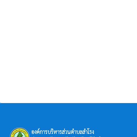
องค์การบริหารส่วนตำบลสำโรง