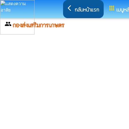
arrow_back_ios
apps
กลับหน้าแรก
เมนูหล
group
กองส่งเสริมการเกษตร